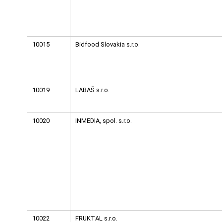
10015
Bidfood Slovakia s.r.o.
10019
LABAŠ s.r.o.
10020
INMEDIA, spol. s.r.o.
10022
FRUKTAL s.r.o.