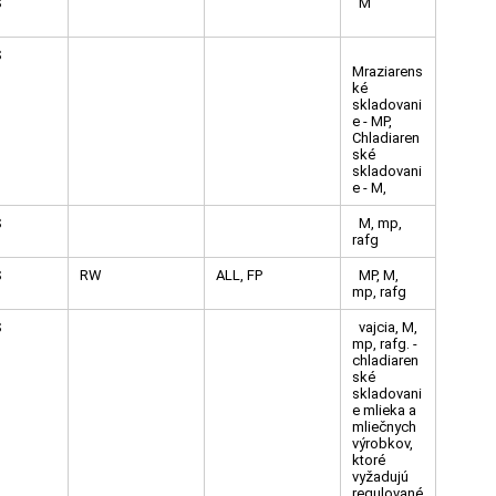
S
M
S
Mraziarens
ké
skladovani
e - MP,
Chladiaren
ské
skladovani
e - M,
S
M, mp,
rafg
S
RW
ALL, FP
MP, M,
mp, rafg
S
vajcia, M,
mp, rafg. -
chladiaren
ské
skladovani
e mlieka a
mliečnych
výrobkov,
ktoré
vyžadujú
regulované