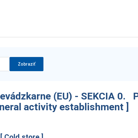
revádzkarne (EU) - SEKCIA 0. 
eral activity establishment ]
 Cold store ]