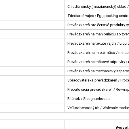
Chladiarenský (mraziarenský) sklad /
Triediareň vajec / Egg packing centr
Prevádzkareň pre čerstvé produkty ry
Prevádzkareň na manipuláciu so zve
Prevádzkareň na tekuté vajcia / Liqui
Prevádzkareň na mleté mäso / mince
Prevádzkareň na mäsové prípravky / 
Prevádzkareň na mechanicky separov
Spracovateľská prevádzkareň / Proce
Prebaľovacia prevádzkareň / Re-wra
Bitúnok / Slaughterhouse
Veľkoobchodný trh / Wolesale marke
Vysvet