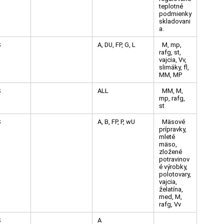
teplotné
podmienky
skladovani
a.
S
A, DU, FP, G, L
M, mp,
rafg, st,
vajcia, Vv,
slimáky, fl,
MM, MP
S
ALL
MM, M,
mp, rafg,
st
S
A, B, FP, P, wU
Mäsové
prípravky,
mleté
mäso,
zložené
potravinov
é výrobky,
polotovary,
vajcia,
želatína,
med, M,
rafg, Vv
S
A