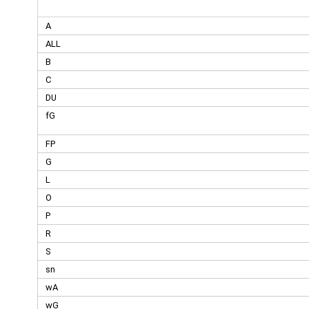
A
ALL
B
C
DU
fG
FP
G
L
O
P
R
S
sn
wA
wG