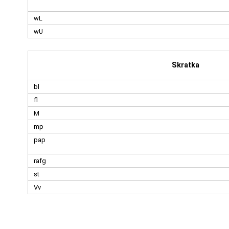
wL
wU
Skratka
bl
fl
M
mp
pap
rafg
st
Vv