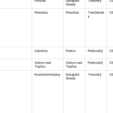
Povoda
Dunajská
Trnavský
C
Streda
Prievidza
Prievidza
Trenčiansk
C
y
Ľubotice
Prešov
Prešovský
C
Vranov nad
Vranov nad
Prešovský
C
Topľou
Topľou
Kostolné Kračany
Dunajská
Trnavský
C
Streda