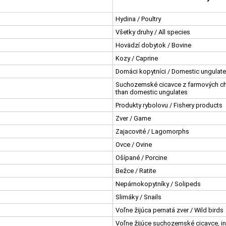
Hydina / Poultry
Všetky druhy / All species
Hovädzí dobytok / Bovine
Kozy / Caprine
Domáci kopytníci / Domestic ungulat
Suchozemské cicavce z farmových ch
than domestic ungulates
Produkty rybolovu / Fishery products
Zver / Game
Zajacovité / Lagomorphs
Ovce / Ovine
Ošípané / Porcine
Bežce / Ratite
Nepárnokopytníky / Solipeds
Slimáky / Snails
Voľne žijúca pernatá zver / Wild birds
Voľne žijúce suchozemské cicavce, iné