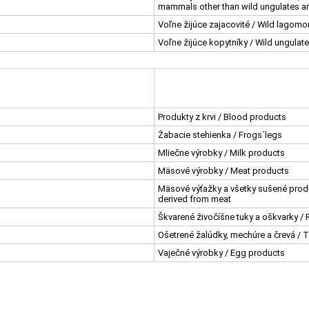
mammals other than wild ungulates a
Voľne žijúce zajacovité / Wild lagom
Voľne žijúce kopytníky / Wild ungulat
Produkty z krvi / Blood products
Žabacie stehienka / Frogs´legs
Mliečne výrobky / Milk products
Mäsové výrobky / Meat products
Mäsové výťažky a všetky sušené prod
derived from meat
Škvarené živočíšne tuky a oškvarky /
Ošetrené žalúdky, mechúre a črevá / 
Vaječné výrobky / Egg products