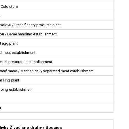
 Cold store
e
bolovu / Fresh fishery products plant
rou / Game handling establishment
d egg plant
d meat establishment
meat preparation establishment
ané mäso / Mechanically separated meat establishment
ssing plant
pping establishment
t
livky Živočíšne druhy / Species