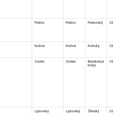
Prešov
Prešov
Prešovský
C
Košice
Košice
Košický
C
Zvolen
Zvolen
Banskobys
C
trický
Liptovský
Liptovský
Žilinský
C