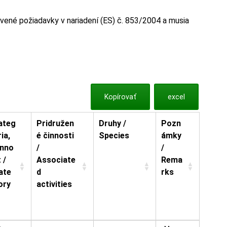
vené požiadavky v nariadení (ES) č. 853/2004 a musia
Kopírovať
excel
ateg
Pridružen
Druhy /
Pozn
ia,
é činnosti
Species
ámky
inno
/
/
 /
Associate
Rema
ate
d
rks
ory
activities