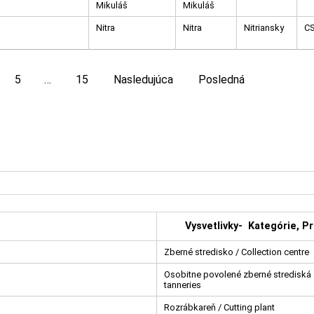
Mikuláš
Mikuláš
Nitra
Nitra
Nitriansky
C
5
…
15
Nasledujúca
Posledná
Vysvetlivky- Kategórie, Pr
Zberné stredisko / Collection centre
Osobitne povolené zberné strediská a
tanneries
Rozrábkareň / Cutting plant