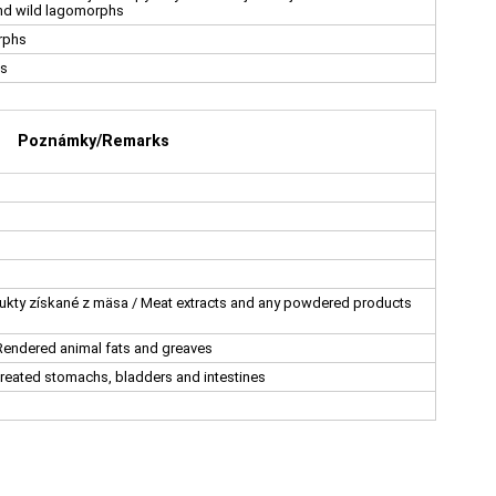
nd wild lagomorphs
orphs
es
Poznámky/Remarks
ukty získané z mäsa / Meat extracts and any powdered products
 Rendered animal fats and greaves
Treated stomachs, bladders and intestines