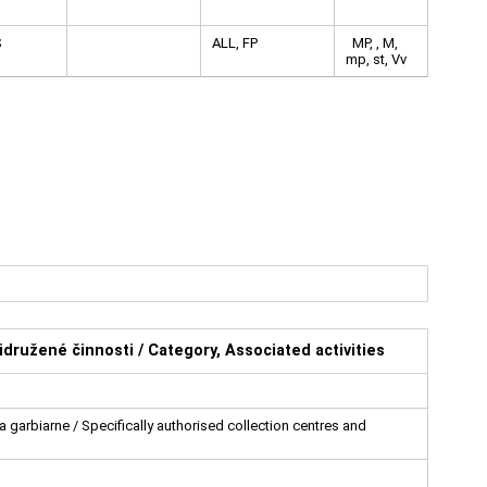
S
ALL, FP
MP, , M,
mp, st, Vv
idružené činnosti / Category, Associated activities
 garbiarne / Specifically authorised collection centres and