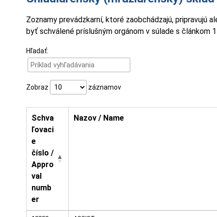
Zoznamy prevádzkarní, ktoré zaobchádzajú, pripravujú a
byť schválené príslušným orgánom v súlade s článkom 14
Hľadať:
Zobraz
záznamov
Schva
Nazov / Name
ľovaci
e
číslo /
Appro
val
numb
er