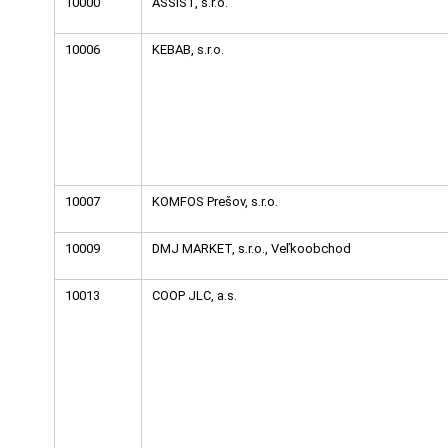
10000
ASSIST, s.r.o.
10006
KEBAB, s.r.o.
10007
KOMFOS Prešov, s.r.o.
10009
DMJ MARKET, s.r.o., Veľkoobchod
10013
COOP JLC, a.s.