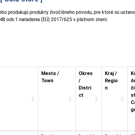
lebo produkujú produkty živočíšneho pôvodu, pre ktoré sú ustano
8 ods.1 nariadenia (EÚ) 2017/625 v platnom znení.
Mesto /
Okres
Kraj /
K
Town
/
Regio
ór
Distri
n
č
ct
st
C
g