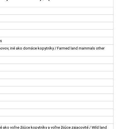
es
ovov, iné ako domáce kopytníky / Farmed land mammals other
 ako voľne žijúce kopytníky a voľne žijúce zajacovité / Wild land