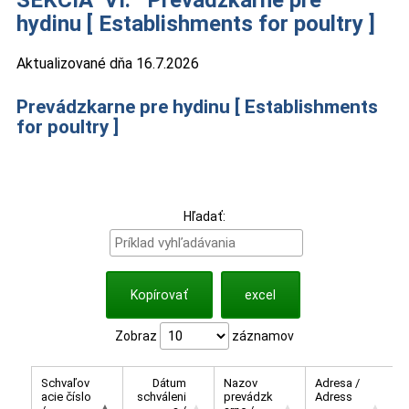
hydinu [ Establishments for poultry ]
Aktualizované dňa 16.7.2026
Prevádzkarne pre hydinu [ Establishments
for poultry ]
Hľadať:
Kopírovať
excel
Zobraz
záznamov
Schvaľov
Dátum
Nazov
Adresa /
acie číslo
schváleni
prevádzk
Adress