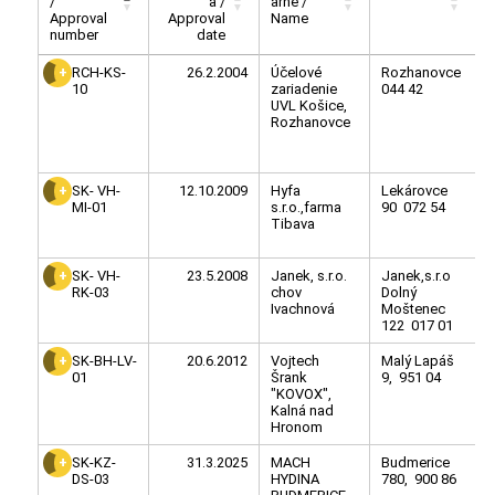
/
a /
arne /
Approval
Approval
Name
number
date
RCH-KS-
26.2.2004
Účelové
Rozhanovce
10
zariadenie
044 42
UVL Košice,
Rozhanovce
SK- VH-
12.10.2009
Hyfa
Lekárovce
MI-01
s.r.o.,farma
90 072 54
Tibava
SK- VH-
23.5.2008
Janek, s.r.o.
Janek,s.r.o
RK-03
chov
Dolný
Ivachnová
Moštenec
122 017 01
SK-BH-LV-
20.6.2012
Vojtech
Malý Lapáš
01
Šrank
9, 951 04
"KOVOX",
Kalná nad
Hronom
SK-KZ-
31.3.2025
MACH
Budmerice
DS-03
HYDINA
780, 900 86