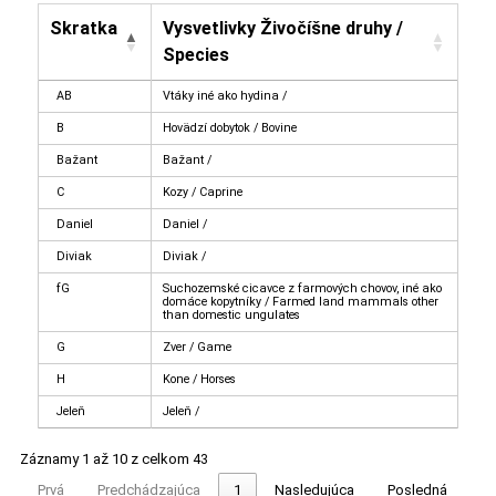
Skratka
Vysvetlivky Živočíšne druhy /
Species
AB
Vtáky iné ako hydina /
B
Hovädzí dobytok / Bovine
Bažant
Bažant /
C
Kozy / Caprine
Daniel
Daniel /
Diviak
Diviak /
fG
Suchozemské cicavce z farmových chovov, iné ako
domáce kopytníky / Farmed land mammals other
than domestic ungulates
G
Zver / Game
H
Kone / Horses
Jeleň
Jeleň /
Záznamy 1 až 10 z celkom 43
Prvá
Predchádzajúca
1
Nasledujúca
Posledná