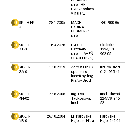
BUDMERICE
s.r.o., HF
Hviezdoslavo
v, hala 5,
SK-LH PK-
28.1.2005
MACH
780 900 86
01
HYDINA
BUDMERICE
s.r.o.
SK-LH-
6.3.2026
E.A.S.T.
Skalisko
DT-01
Hatchery,
1324/10,
s.r.o., LIAHEŇ
962 05
ŠLAJFERČÍK,
SK-LH-
1.10.2019
Agrostaar KB
Kráľov Brod
GA-01
spol. s.r.o.,
č. 2, 925 41
liaheň hydiny,
Kráľov Brod,
SK-LH-
22.8.2008
Ing. Eva
Imeľ-Hlavná
KN-02
Tyukosová,
224/78 946
Imeľ
52
SK-LH-
26.10.2004
LP Párovské
Párovské
NR-01
Háje a.s. Nitra
Háje 949 01